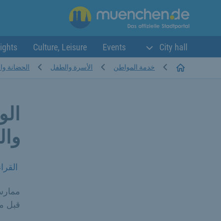
ights
Culture, Leisure
Events
City hall
Startseite
خدمة المواطن
الأسرة والطفل
الحضانة وال
الو
وال
القرا
ممارسة
قبل مك