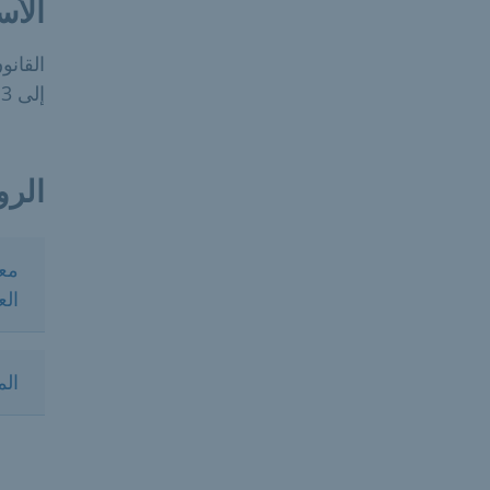
الأس
إلى 1813 القانون الاجتماعي، الكتاب 8 (SGB VIII): المواد من 53 إلى 58
الرو
الع
الم