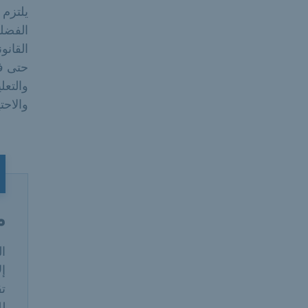
يلتزم
الفضل
القانو
حتى في
والتعل
والاحت
م
ال
إل
تق
لل