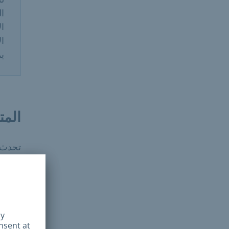
ال
ال
ال
يم
المت
تحدث ا
قي
جز
رع