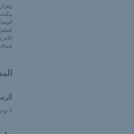
وقرار 
مكتب ر
الوصاي
الطفل 
الأخرى
الحالا
المد
الرس
لا توج