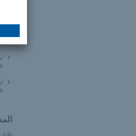
قر
حض
عل
وف
ال
ال
أن
ال
أن
ال
المس
عادة م