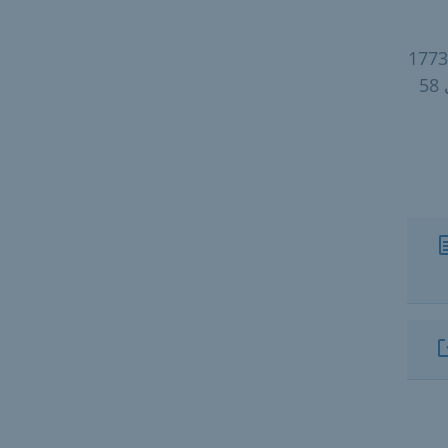
القانون المدني (BGB)، الكتاب 4 قانون الأسرة، القسم 3: المواد من 1773