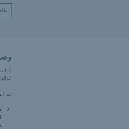
نقاط
وصف
الولاي
الوالد
تتم ال
إذ
ال
ش