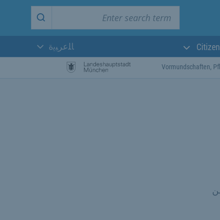
Enter search term
Start search
ﺎﻠﻋﺮﺒﻳﺓ
Citizen
اللغة الحالية:
Vormundschaften, Pf
من