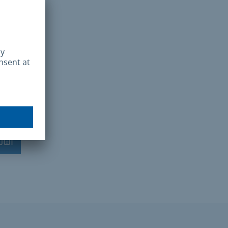
ابحث
موقع 
يرجى إد
التا