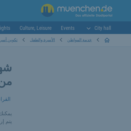
ights
Culture, Leisure
Events
City hall
Startseite
خدمة المواطن
الأسرة والطفل
تكوين أسر
شها
من عمر
القرا
يمكنك 
يتم إر