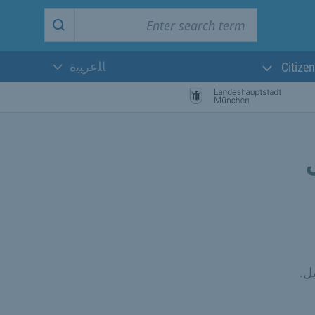
Enter search term
Start search
ﺎﻠﻋﺮﺒﻳﺓ
Citizen
اللغة الحالية:
ل.