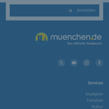
Anmelden
Übergreifende Links
YouTube
X
Instagram
Facebook
Services
Stadtplan
Fahrplan
Kultur