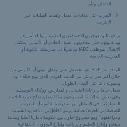
الداخلي و/أو
التدرب على مقابلات العمل وتقديم الطلبات عبر
الإنترنت.
يرافق البيداغوجيون الاجتماعيون التلاميذ وأولياء أمورهم
ويدعمونهم حتى مغادرتهم الصف العادي أو الألماني. يمكنك
الاتصال بموظفي JADE مباشرةً في مدرستك الثانوية أو
المدرسة الخاصة.
الهدف من JADE هو الحصول على مؤهل مهني أو أكاديمي من
خلال أكبر قدر ممكن من الدعم الفردي الذي يتيح حياة ذاتية
وممولة ذاتيًا على المدى الطويل.
تعمل خدمات رعاية الشباب، والمدارس، ووكالة التوظيف،
وفي بعض الحالات، المتطوعون معًا لضمان نجاح جميع التلاميذ
المشاركين في الانتقال من المدرسة الثانوية أو المدرسة
الخاصة إلى الحياة العملية. يرمز JADE إلى "الأخذ بيد الشباب
ومرافقتهم" وهو مشروع تعاون بين حكومة بافاريا العليا ومدينة
ميونيخ وإدارة التعليم والرياضة وإدارة الشؤون الاجتماعية