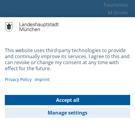
Tourismus
M-Strom
Bürgerservice
Hotels
Contact
Barrierefreiheit
Leichte Sprache
Gebärdensprache
Datenschutz
Kontakt
Impressum
© 2026 Portal München Betriebs GmbH & Co. KG - Ein Service der