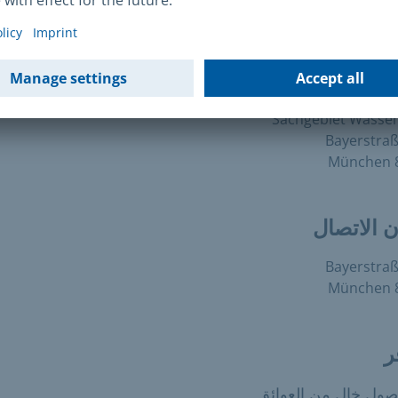
ان البريدي
Landeshauptstadt Mü
Referat für Klima- und Umwelt
Sachgebiet Wasser
Bayerstraß
8
ن الاتصال
Bayerstraß
8
ر
:
ول خالٍ من العوائق