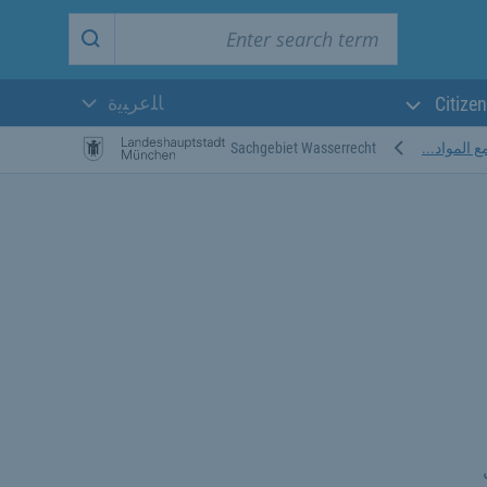
Enter search term
Start search
ﺎﻠﻋﺮﺒﻳﺓ
Citizen
اللغة الحالية:
 المواد...
Sachgebiet Wasserrecht
فيجب