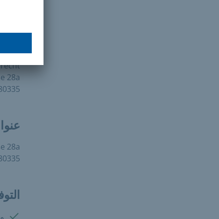
العنو
nchen
schutz
recht
e 28a
0335 München
عنوا
e 28a
0335 München
التوف
متوفرة
وص