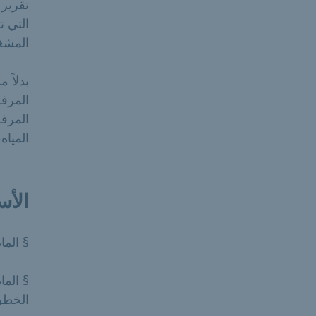
تقرير 
التي ت
المشغل
بدلاً
المرف
المرفق
المياه
الأس
§ المادتان 62 و 63 من قانون
الخطرة 