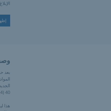
الإبلا
إظها
وصف
بعد ح
المواد
الجديد
40 (4) من قانون أنظمة مناولة المواد الخطرة على المياه.
هذا لي