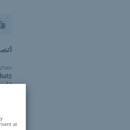
اتصل
nchen
chutz
echt
عنوان
إر