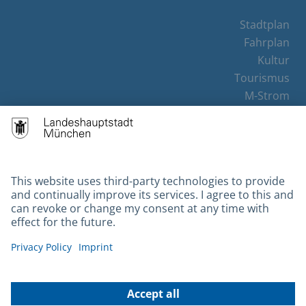
Stadtplan
Fahrplan
Kultur
Tourismus
M-Strom
Bürgerservice
Hotels
Contact
Barrierefreiheit
Leichte Sprache
Gebärdensprache
Datenschutz
Kontakt
Impressum