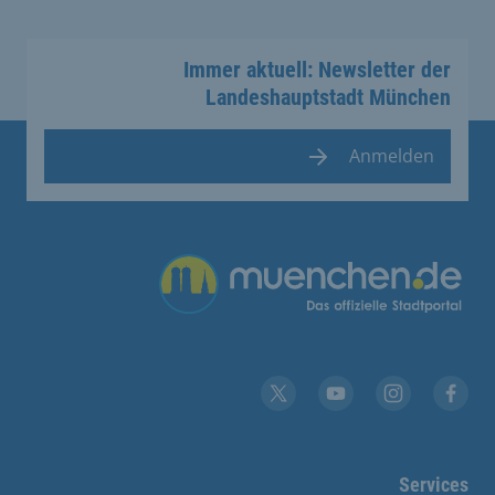
Immer aktuell: Newsletter der
Landeshauptstadt München
Anmelden
Übergreifende Links
YouTube
X
Instagram
Facebook
Services