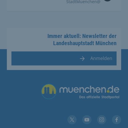
@StadtMuenchen
Immer aktuell: Newsletter der
Landeshauptstadt München
Anmelden
Übergreifende Links
YouTube
X
Instagram
Facebook