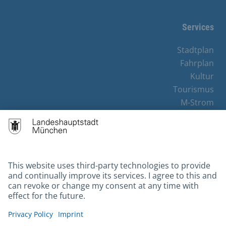
Services
Stadtplan
Fahrplan
Kultur
Tourismus
M-Strom
Bürgerservice
Hotels
Contact
Barrierefreiheit
Leichte Sprache
Gebärdensprache