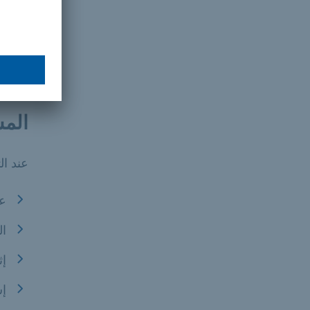
ال
لا
المس
عند ا
عق
ال
إث
إش