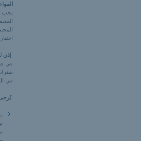
المواعي
يجب تس
المخط
المحتم
اختيار
إذن ل
في فتر
في الم
يُرجى
يج
سو
بحلول 