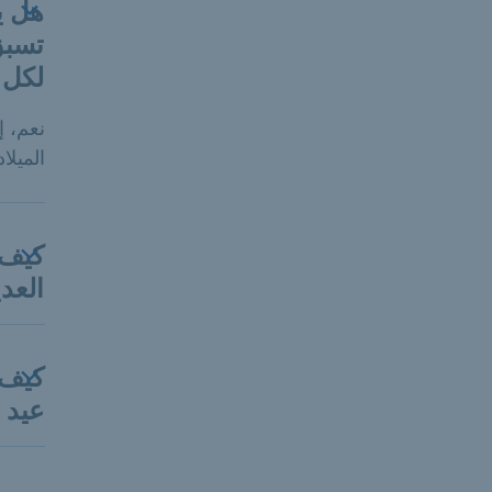
هل ي
تسبق
لكل نا
نعم، إ
الميلاد، فيمك
كيف 
العد
كيف 
عيد ا