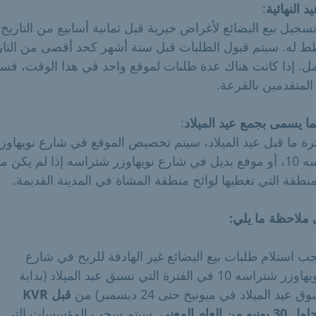
د النهائية
:
جيل بيع البضائع لأغراض خيرية قبل ثمانية أسابيع من التاريخ
ط له. سيتم قبول الطلبات قبل ستة أشهر كحد أقصى من التار
ل. إذا كانت هناك عدة طلبات لموقع واحد في هذا الوقت، فسي
 المتقدمين بالقرعة.
ما يسمى بجمع عيد الميلاد
:
ة ما قبل عيد الميلاد، سيتم تخصيص الموقع في شارع نويهاوز
شتراسه 10، أو موقع بديل في شارع نويهاوزر شتراسه إذا لم يكن متا
نطقة التي تغطيها لوائح منطقة المشاة في المدينة القديمة.
 ملاحظة ما يلي:
ب استلام طلبات بيع البضائع غير الهادفة للربح في شارع
نويهاوزر شتراسه 10 في الفترة التي تسبق عيد الميلاد (بداية
ق عيد الميلاد في ميونيخ حتى 24 ديسمبر) من
قبل KVR
30 يونيو من العام المعني
. سيتم سحب المؤسسات التي