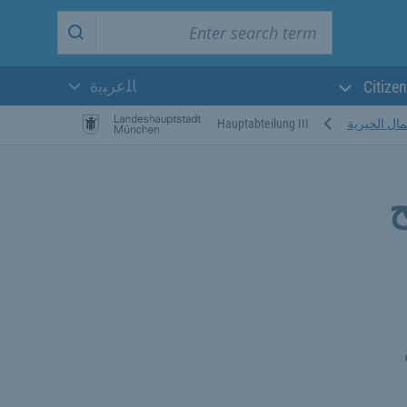
Enter search term
Start search
ﺎﻠﻋﺮﺒﻳﺓ
Citizen
اللغة الحالية:
ال الخيرية
Hauptabteilung III
ح