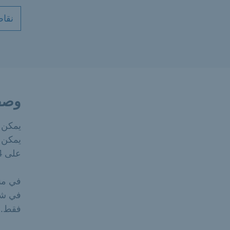
نقاط
وصف
يمكن
يمكن إ
على 24 يوم بيع لكل منظمة غير ربحية في السنة.
في منط
فقط.