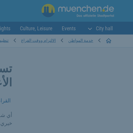
ights
Culture, Leisure
Events
City hall
Startseite
خدمة المواطن
الالتزام ووقت الفراغ
تنظيم 
تسج
الأ
القرا
أي شخ
خيري 