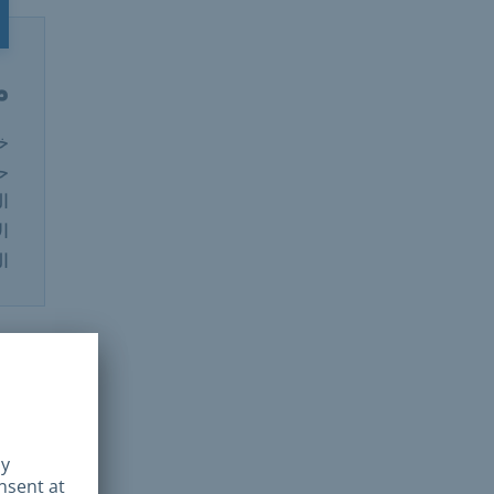
م
خل
ال
المت
يم
قب