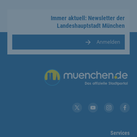
Immer aktuell: Newsletter der
Landeshauptstadt München
Anmelden
Übergreifende Links
YouTube
X
Instagram
Facebook
Services