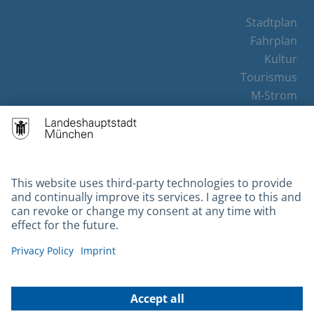
Stadtplan
Fahrplan
Kultur
Tourismus
M-Strom
Bürgerservice
Hotels
Contact
Barrierefreiheit
Leichte Sprache
Gebärdensprache
Datenschutz
Kontakt
Impressum