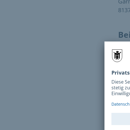
Garm
813
Be
Si