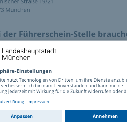
ischer Straße 19/21
73 München
i der Führerschein-Stelle brauc
e einen Termin