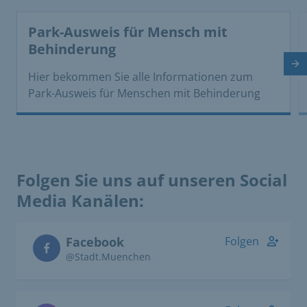
This is a carousel with rotating cards. Use the previous 
Park-Ausweis für Mensch mit
Behinderung
Nä
Hier bekommen Sie alle Informationen zum
Park­-Ausweis für Menschen mit Behinderung
Folgen Sie uns auf unseren Social
Media Kanälen:
Facebook
Folgen
@Stadt.Muenchen