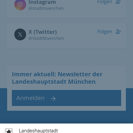
Instagram
Folgen
@stadtmuenchen
X (Twitter)
Folgen
@StadtMuenchen
Immer aktuell: Newsletter der
Landeshauptstadt München
Anmelden