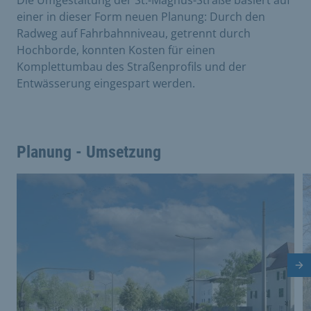
Die Umgestaltung der St.-Magnus-Straße basiert auf
einer in dieser Form neuen Planung: Durch den
Radweg auf Fahrbahnniveau, getrennt durch
Hochborde, konnten Kosten für einen
Komplettumbau des Straßenprofils und der
Entwässerung eingespart werden.
Planung - Umsetzung
Dies ist eine Bildergalerie in einem Slider. Mit den Vor
Vergrößere Bild 0
V
Nä