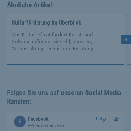
Ähnliche Artikel
This is a carousel with rotating cards. Use the previous 
Kulturförderung im Überblick
Das Kulturreferat fördert Kunst- und
Nä
Kulturschaffende mit Geld, Räumen,
Veranstaltungstechnik und Beratung.
Folgen Sie uns auf unseren Social Media
Kanälen:
Folgen
Facebook
@Stadt.Muenchen