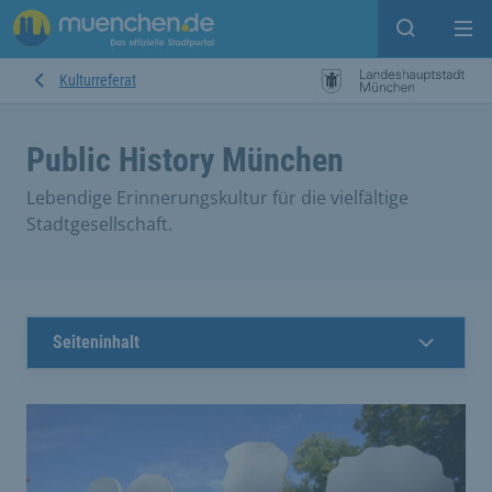
Open sear
Op
Kulturreferat
Public History München
Lebendige Erinnerungskultur für die vielfältige
Stadtgesellschaft.
Seiteninhalt