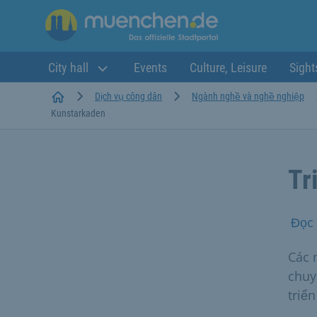
City hall
Events
Culture, Leisure
Sight
Startseite
Dịch vụ công dân
Ngành nghề và nghề nghiệp
Kunstarkaden
Tr
Đọc 
Các 
chuy
triể