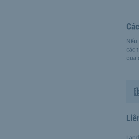
Các
Nếu 
các 
qua 
Liê
Land