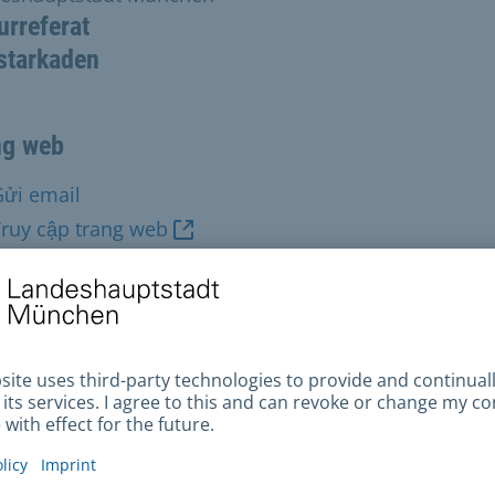
urreferat
starkaden
ng web
Gửi email
ruy cập trang web
n thoại
+49 89 233-23784
 chỉ bưu điện