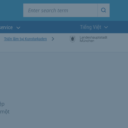
Enter search term
Start searc
Tiếng Việt
service
Ngôn ngữ hiện t
Triển lãm tại Kunstarkaden
ệp
 một