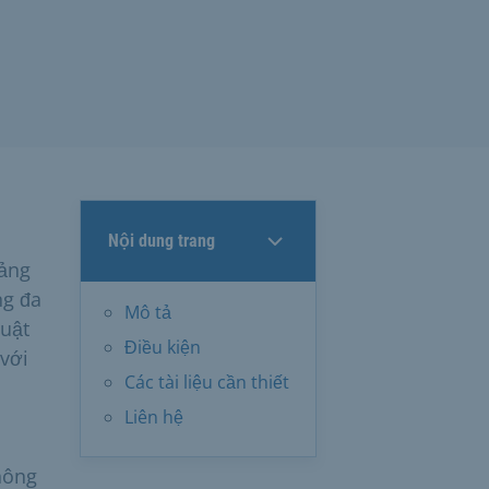
Nội dung trang
tảng
ng đa
Mô tả
huật
Điều kiện
 với
Các tài liệu cần thiết
Liên hệ
hông