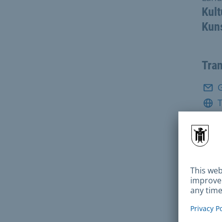
Kult
Kun
Tra
T
Điệ
Địa