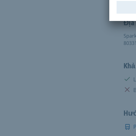
Fax:
Địa 
Spar
8033
Khả 
Có:
L
Khôn
B
Hướ