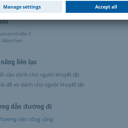
+49 89 233-21892
chỉ
kassenstraße 3
1 München
năng liên lạc
ối vào dành cho người khuyết tật
g có:
ãi đỗ xe dành cho người khuyết tật
ng dẫn đường đi
Phương tiện công cộng