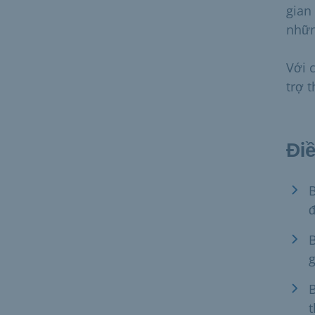
gian
nhữn
Với 
trợ 
Điề
B
đ
B
g
B