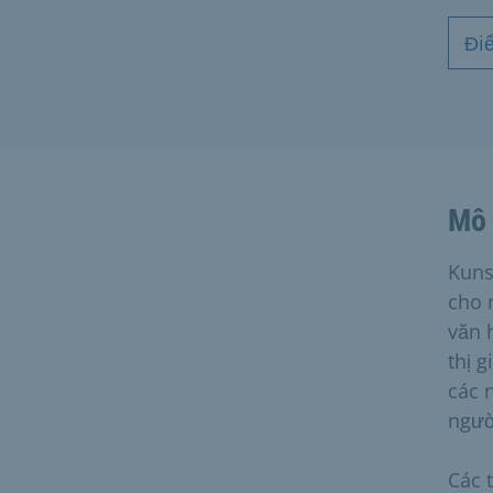
Đi
Mô 
Kuns
cho 
văn 
thị 
các 
ngườ
Các 