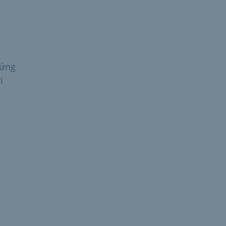
 ứng
i