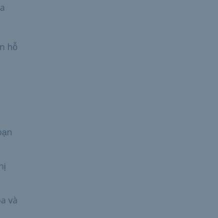
ra
en hỗ
oạn
hị
óa và