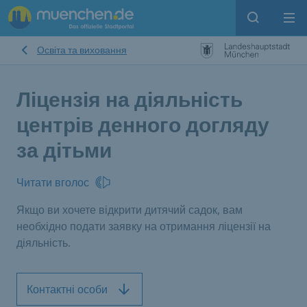
Open sear
Op
Освіта та виховання
Ліцензія на діяльність
центрів денного догляду
за дітьми
Читати вголос
Якщо ви хочете відкрити дитячий садок, вам
необхідно подати заявку на отримання ліцензії на
діяльність.
Контактні особи