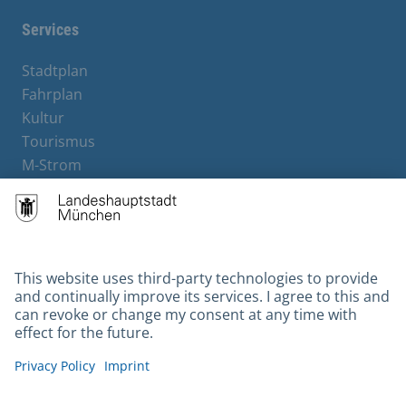
Services
Stadtplan
Fahrplan
Kultur
Tourismus
M-Strom
Bürgerservice
Hotels
Contact
Barrierefreiheit
Leichte Sprache
Gebärdensprache
Datenschutz