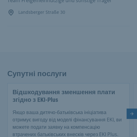
Team Freigemeinnützige und sonstige Träger
Landsberger Straße 30
Супутні послуги
Відшкодування зменшення плати
згідно з EKI-Plus
Якщо ваша дитячо-батьківська ініціатива
На
отримує вигоду від моделі фінансування EKI, ви
можете подати заявку на компенсацію
втрачених батьківських внесків через EKI Plus.