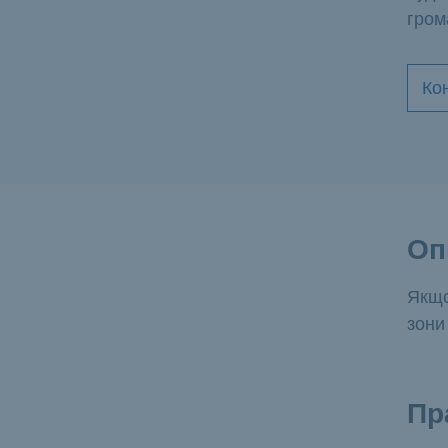
гром
Ко
Оп
Якщо
зони
Пр