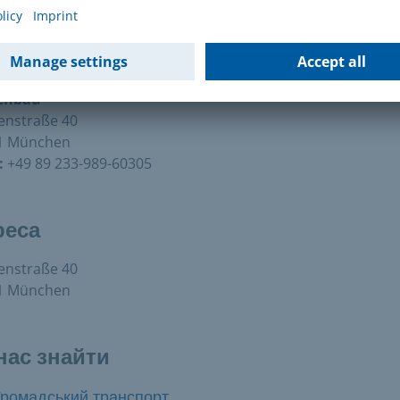
штова адреса
enbau
enstraße 40
1 München
:
+49 89 233-989-60305
реса
enstraße 40
1 München
нас знайти
Громадський транспорт