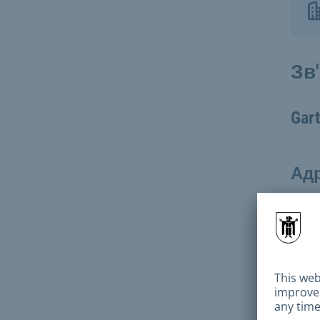
Зв
Gar
Адр
Но