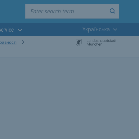
Enter search term
Start searc
Yкраїнська
service
Поточна мова:
равності