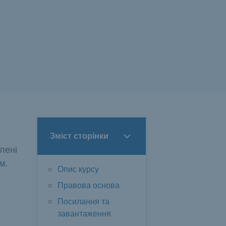
Зміст сторінки
лені
м.
Опис курсу
Правова основа
Посилання та
завантаження