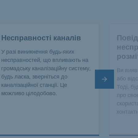
Несправності каналів
Пові
несп
У разі виникнення будь-яких
розмі
несправностей, що впливають на
громадську каналізаційну систему,
Ви вияв
будь ласка, зверніться до
або від
Наступний сл
каналізаційної станції. Це
Тоді, б
можливо цілодобово.
про сво
скорист
контакт