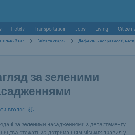
s
Hotels
Transportation
Jobs
Living
Citizen 
а вільний час
Звіти та скарги
Дефекти, несправності, несп
агляд за зеленими
асадженнями
ти вголос
ядачі за зеленими насадженнями з департаменту
вництва стежать за дотриманням міських правил у