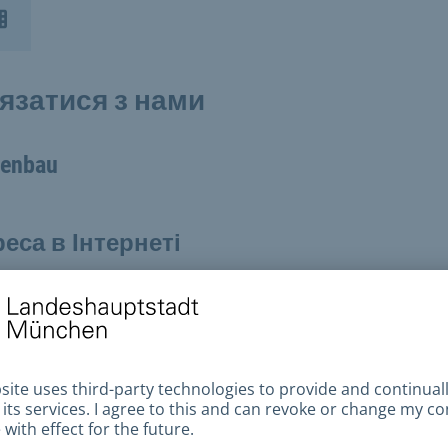
'язатися з нами
tenbau
еса в Інтернеті
Надішліть електронного листа
мер телефону
+49 89 233-727656
+49 89 233-727656