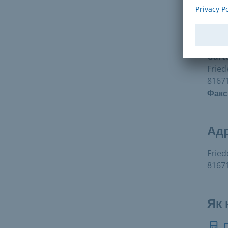
По
Gart
Fried
8167
Факс
Ад
Fried
8167
Як 