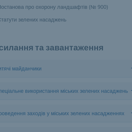
Постанова про охорону ландшафтів (№ 900)
Статути зелених насаджень
силання та завантаження
итячі майданчики
пеціальне використання міських зелених насаджень
роведення заходів у міських зелених насадженнях