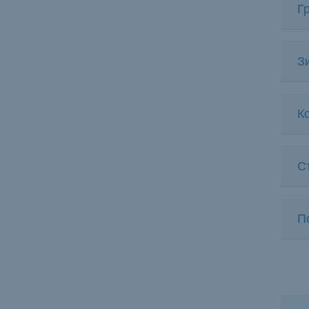
Г
З
Ко
С
П