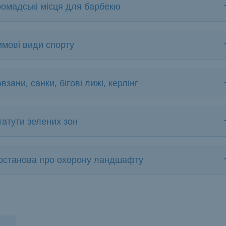
ромадські місця для барбекю
имові види спорту
взани, санки, бігові лижі, керлінг
татути зелених зон
останова про охорону ландшафту