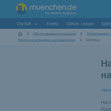
City hall
Events
Culture, Leisure
Sight
Startseite
Обслуговування громадян
Зобов'язання т
Нагляд за зеленими насадженнями
Gartenbau
Н
н
Чита
Нагл
буді