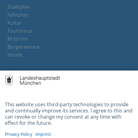
Stadtplan
Fahrplan
Kultur
Tourismus
M-Strom
Bürgerservice
Hotels
Contact
Barrierefreiheit
Leichte Sprache
Gebärdensprache
Datenschutz
Kontakt
Impressum