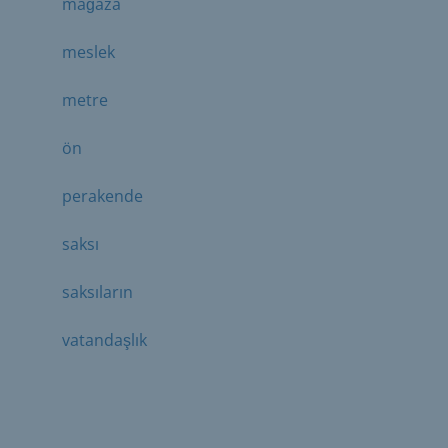
mağaza
meslek
metre
ön
perakende
saksı
saksıların
vatandaşlık