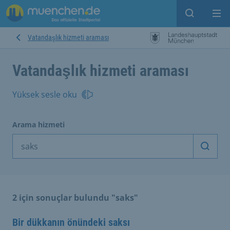
Open sear
Op
Vatandaşlık hizmeti araması
Vatandaşlık hizmeti araması
Yüksek sesle oku
Arama hizmeti
Arama
2 için sonuçlar bulundu "saks"
Bir dükkanın önündeki saksı