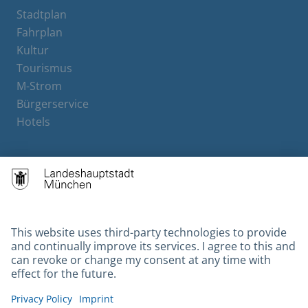
Stadtplan
Fahrplan
Kultur
Tourismus
M-Strom
Bürgerservice
Hotels
Contact
Barrierefreiheit
Leichte Sprache
Gebärdensprache
Datenschutz
Kontakt
Impressum