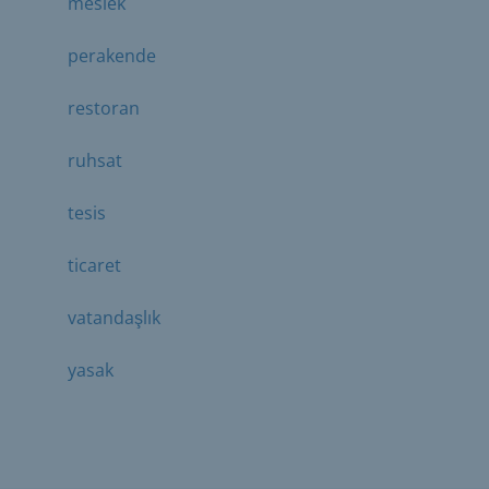
meslek
perakende
restoran
ruhsat
tesis
ticaret
vatandaşlık
yasak