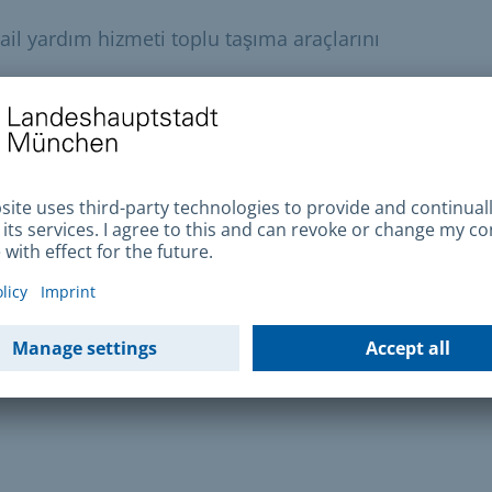
Rail yardım hizmeti toplu taşıma araçlarını
gizlilik
vu
rapor
çi
üzer