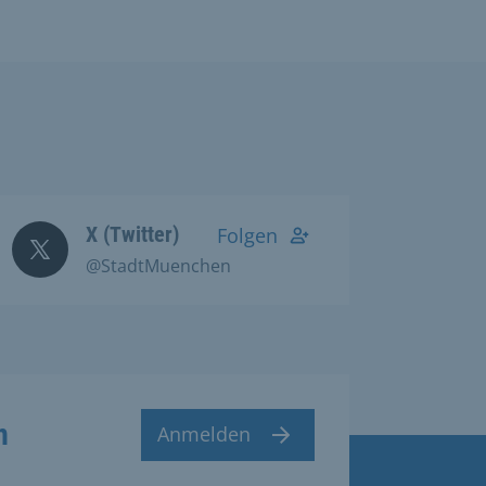
X (Twitter)
Folgen
@StadtMuenchen
n
Anmelden