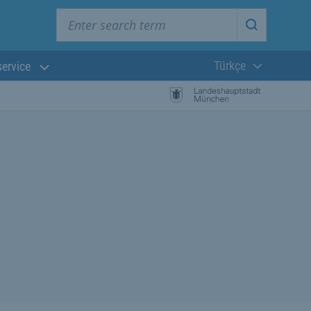
Enter search term
Start searc
Türkçe
service
Güncel dil:
başlayın