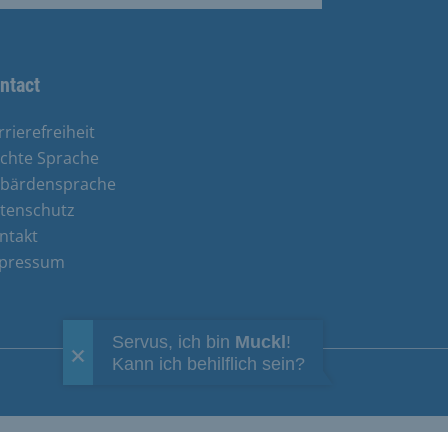
ntact
rrierefreiheit
ichte Sprache
bärdensprache
tenschutz
ntakt
pressum
Servus, ich bin
Muckl
!
Kann ich behilflich sein?