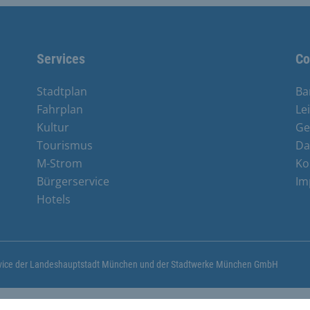
Services
Co
Stadtplan
Ba
Fahrplan
Le
Kultur
Ge
Tourismus
Da
M-Strom
Ko
Bürgerservice
Im
Hotels
ervice der Landeshauptstadt München und der Stadtwerke München GmbH