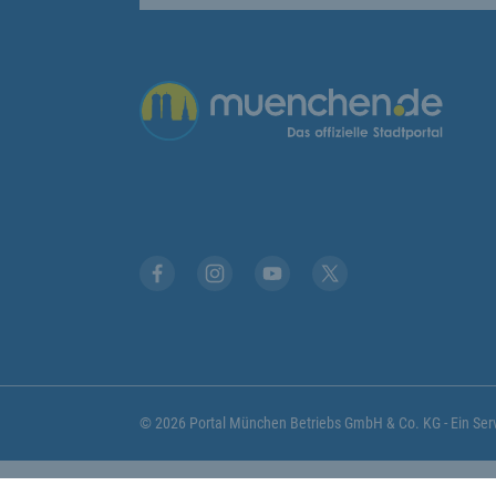
Übergreifende Links
Facebook
Instagram
YouTube
X
© 2026 Portal München Betriebs GmbH & Co. KG - Ein S