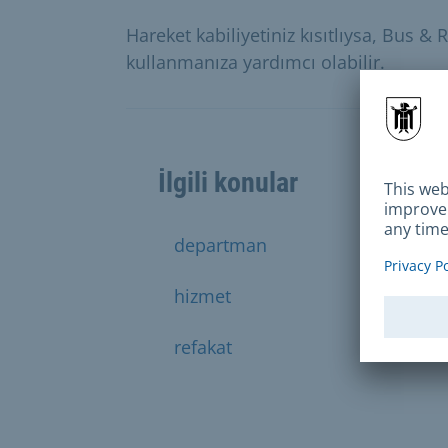
Hareket kabiliyetiniz kısıtlıysa, Bus & 
kullanmanıza yardımcı olabilir.
İlgili konular
departman
erkek
hizmet
rande
refakat
refakat