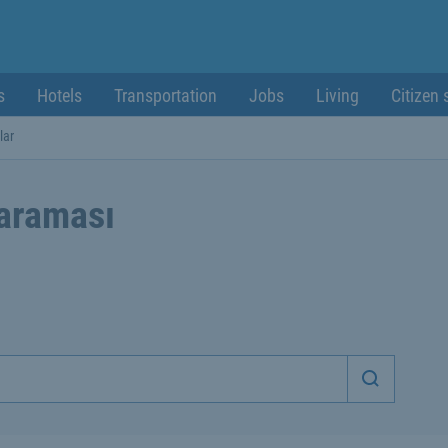
s
Hotels
Transportation
Jobs
Living
Citizen 
lar
 araması
Aramaya 