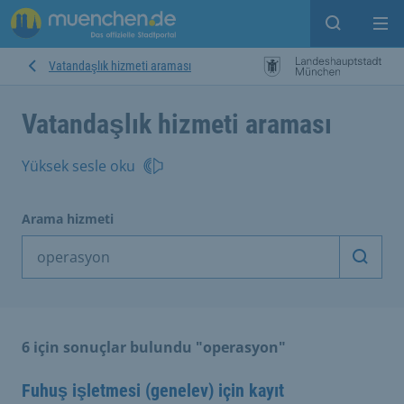
Open sear
Op
Vatandaşlık hizmeti araması
Vatandaşlık hizmeti araması
Yüksek sesle oku
Arama hizmeti
Arama
6 için sonuçlar bulundu "operasyon"
Fuhuş işletmesi (genelev) için kayıt