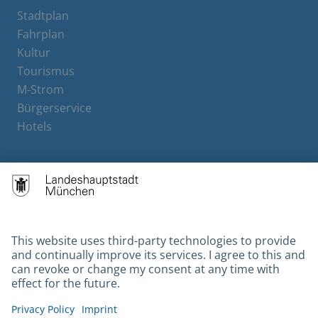
Stadtplan
Fahrplan
Kultur
Tourismus
M-Strom
Bürgerservice
Hotels
Contact
Barrierefreiheit
Leichte Sprache
Gebärdensprache
Datenschutz
Kontakt
Impressum