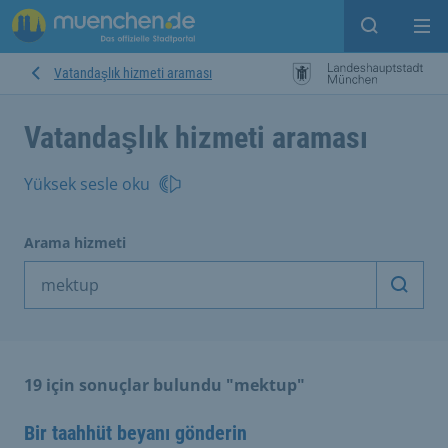
Open sear
Op
Vatandaşlık hizmeti araması
Vatandaşlık hizmeti araması
Yüksek sesle oku
Arama hizmeti
Arama
19 için sonuçlar bulundu "mektup"
Bir taahhüt beyanı gönderin