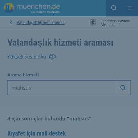
Open sear
Op
Vatandaşlık hizmeti araması
Vatandaşlık hizmeti araması
Yüksek sesle oku
Arama hizmeti
Arama
4 için sonuçlar bulundu "mahsus"
Kıyafet için mali destek