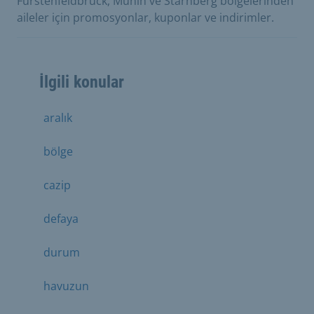
Fürstenfeldbruck, Münih ve Starnberg bölgelerinden
aileler için promosyonlar, kuponlar ve indirimler.
İlgili konular
aralık
bölge
cazip
defaya
durum
havuzun