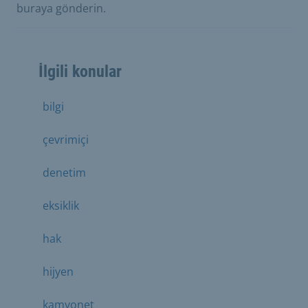
buraya gönderin.
İlgili konular
bilgi
çevrimiçi
denetim
eksiklik
hak
hijyen
kamyonet