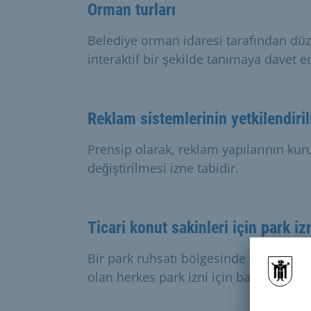
Orman turları
Belediye orman idaresi tarafından düz
interaktif bir şekilde tanımaya davet e
Reklam sistemlerinin yetkilendiri
Prensip olarak, reklam yapılarının kur
değiştirilmesi izne tabidir.
Ticari konut sakinleri için park iz
Bir park ruhsatı bölgesinde serbest me
olan herkes park izni için başvurabilir.