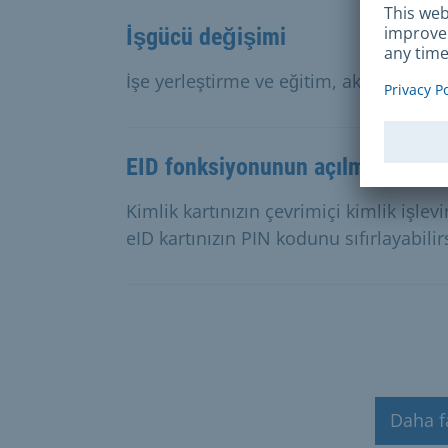
İşgücü değişimi
İşe yerleştirme ve eğitim, aktif işgücü te
EID fonksiyonunun açılması veya
Kimlik kartınızın çevrimiçi kimlik işlevi
eID kartınızın PIN kodunu sıfırlayabilirs
Daha f