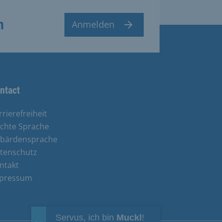
n
Anmelden
ntact
rrierefreiheit
ichte Sprache
bärdensprache
tenschutz
ntakt
pressum
Servus, ich bin
Muckl
!