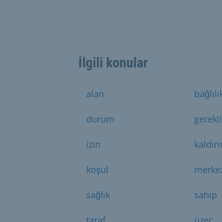
İlgili konular
alan
bağlılı
durum
gerekli
izin
kaldır
koşul
merke
sağlık
sahip
taraf
üzer