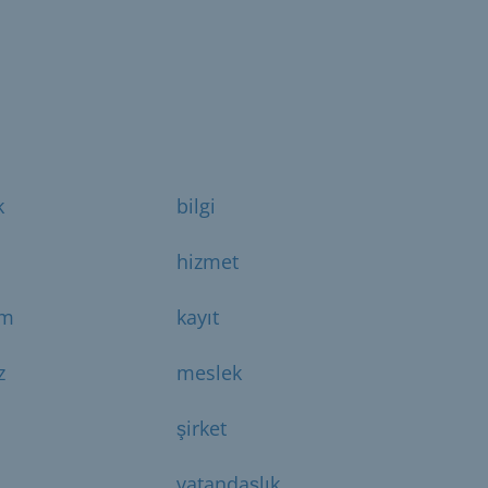
k
bilgi
hizmet
ım
kayıt
z
meslek
şirket
vatandaşlık