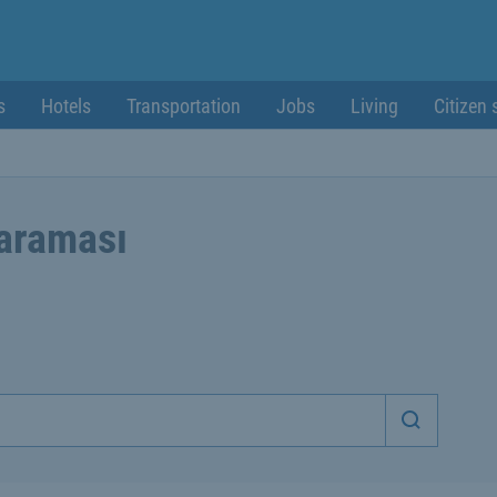
s
Hotels
Transportation
Jobs
Living
Citizen 
 araması
Aramaya 