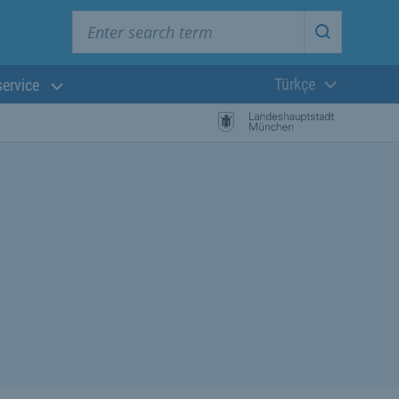
Enter search term
Start searc
Türkçe
service
Güncel dil:
başlayın