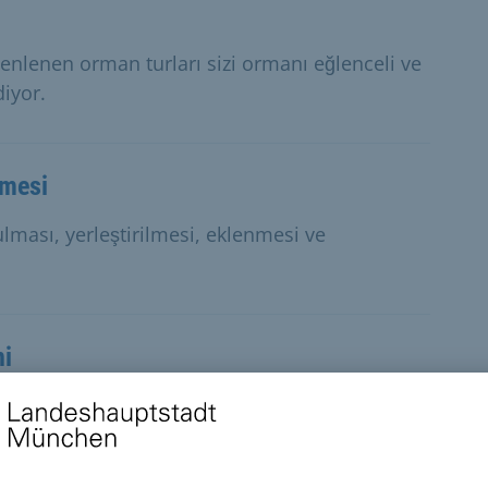
enlenen orman turları sizi ormanı eğlenceli ve
diyor.
lmesi
ulması, yerleştirilmesi, eklenmesi ve
ni
slek sahibi olarak veya bir işletmeyle yerleşik