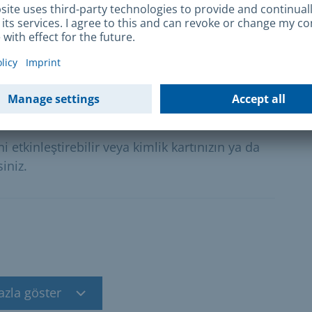
şviki için destekleyici teklifler.
 PIN kodunun değiştirilmesi
ni etkinleştirebilir veya kimlik kartınızın ya da
iniz.
azla göster