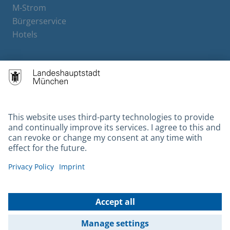
M-Strom
Bürgerservice
Hotels
Contact
Barrierefreiheit
Leichte Sprache
Gebärdensprache
Datenschutz
Kontakt
Impressum
© 2026 Portal München Betriebs GmbH & Co. KG - Ein Service der
Landeshauptstadt München und der Stadtwerke München GmbH