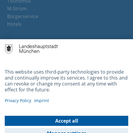
Tourismus
M-Strom
Bürgerservice
Hotels
Contact
Barrierefreiheit
Leichte Sprache
Gebärdensprache
Datenschutz
Kontakt
Impressum
© 2026 Portal München Betriebs GmbH & Co. KG - Ein Service der
Landeshauptstadt München und der Stadtwerke München GmbH