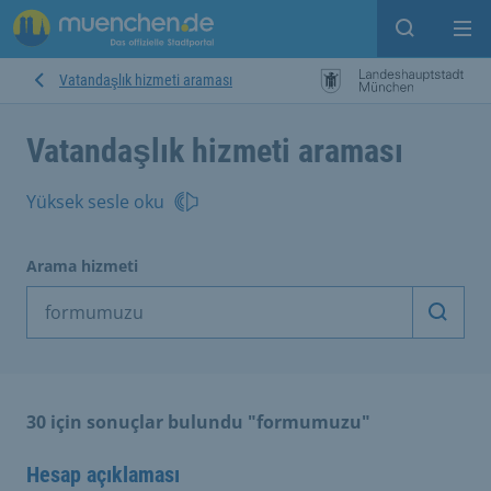
Open sear
Op
Vatandaşlık hizmeti araması
Vatandaşlık hizmeti araması
Yüksek sesle oku
Arama hizmeti
Arama
30 için sonuçlar bulundu "formumuzu"
Hesap açıklaması