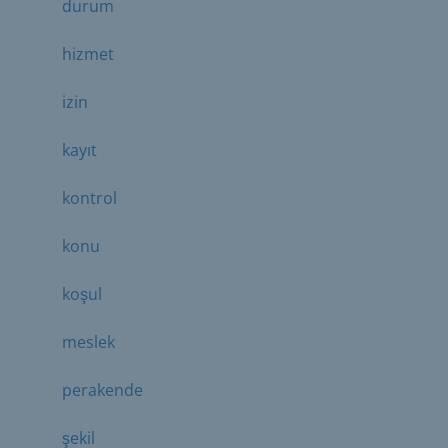
durum
hizmet
izin
kayıt
kontrol
konu
koşul
meslek
perakende
şekil