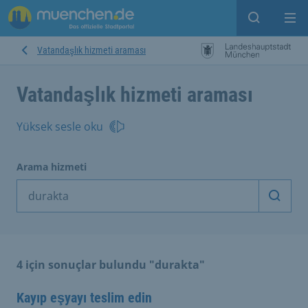
Open sear
Op
Vatandaşlık hizmeti araması
Vatandaşlık hizmeti araması
Yüksek sesle oku
Arama hizmeti
Arama
4 için sonuçlar bulundu "durakta"
Kayıp eşyayı teslim edin