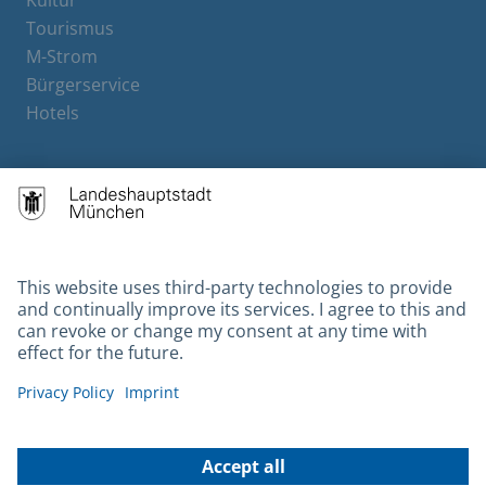
Kultur
Tourismus
M-Strom
Bürgerservice
Hotels
Contact
Barrierefreiheit
Leichte Sprache
Gebärdensprache
Datenschutz
Kontakt
Impressum
© 2026 Portal München Betriebs GmbH & Co. KG - Ein Service der