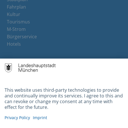
Fahrplan
Kultur
Tourismus
M-Strom
Bürgerservice
Hotels
Contact
Barrierefreiheit
Leichte Sprache
Gebärdensprache
Datenschutz
Kontakt
Impressum