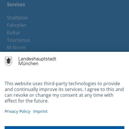
Services
Stadtplan
Fahrplan
Kultur
Tourismus
M-Strom
Bürgerservice
Hotels
Contact
Barrierefreiheit
Leichte Sprache
Gebärdensprache
Datenschutz
Kontakt