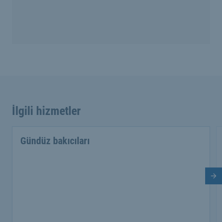
İlgili hizmetler
Gündüz bakıcıları
So