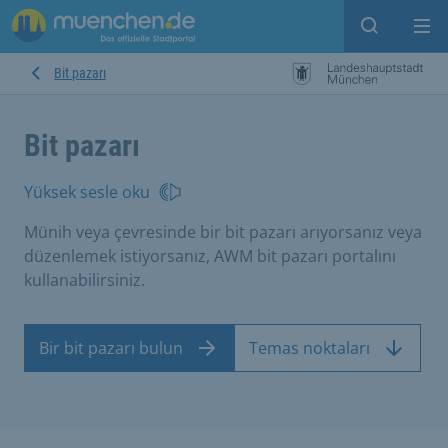
Open sear
Op
Bit pazarı
Bit pazarı
Yüksek sesle oku
Münih veya çevresinde bir bit pazarı arıyorsanız veya
düzenlemek istiyorsanız, AWM bit pazarı portalını
kullanabilirsiniz.
Bir bit pazarı bulun
Temas noktaları