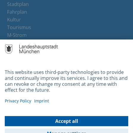
Stadtplan
Fahrplan
Kultur
Tourismus
M-Strom
Bürgerservice
Hotels
Contact
Barrierefreiheit
Leichte Sprache
Gebärdensprache
Datenschutz
Kontakt
Impressum