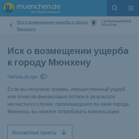
Open sear
Op
Иск о возмещении ущерба к городу
Мюнхену
Иск о возмещении ущерба
к городу Мюнхену
Читать вслух
Если вы получили травмы, имущественный ущерб
или понесли финансовые потери в результате
несчастного случая, произошедшего по вине города
Мюнхена, вы можете потребовать компенсацию.
Контактные пункты