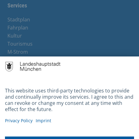
Services
Stadtplan
Fahrplan
Kultur
Tourismus
M-Strom
Bürgerservice
Hotels
Contact
Barrierefreiheit
Leichte Sprache
Gebärdensprache
Datenschutz
Kontakt