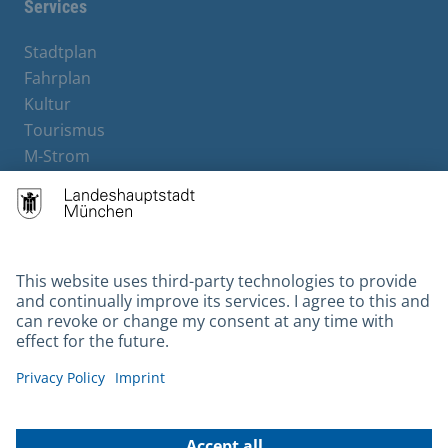
Services
Stadtplan
Fahrplan
Kultur
Tourismus
M-Strom
Bürgerservice
Hotels
Contact
Barrierefreiheit
Leichte Sprache
Gebärdensprache
Datenschutz
Kontakt