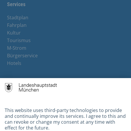
Services
Stadtplan
Fahrplan
Kultur
Tourismus
M-Strom
Bürgerservice
Hotels
Contact
Barrierefreiheit
Leichte Sprache
Gebärdensprache
Datenschutz
Kontakt