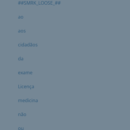
##SMRK_LOOSE_##
ao
aos
cidadãos
da
exame
Licença
medicina
não
ou