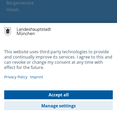
Bürgerservice
Hotels
Contact
Barrierefreiheit
Leichte Sprache
Gebärdensprache
Datenschutz
Kontakt
Impressum
© 2026 Portal München Betriebs GmbH & Co. KG - Ein Service der
Landeshauptstadt München und der Stadtwerke München GmbH