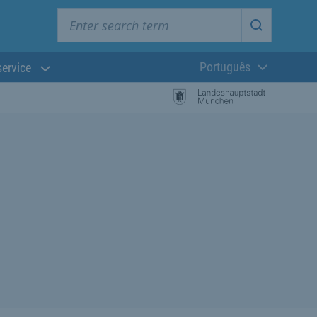
Enter search term
Start searc
Português
service
Língua atual:
esquisa