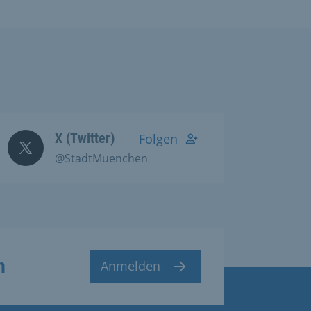
X (Twitter)
Folgen
@StadtMuenchen
n
Anmelden