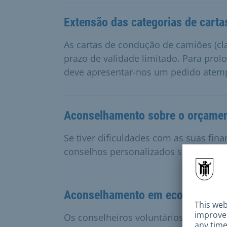
Extensão das categorias de cart
As cartas de condução de camiões (cla
prazo de validade limitado. Para prol
deve apresentar-nos um pedido atem
Aconselhamento sobre o orçament
Se tiver dificuldades com as suas fin
conselhos personalizados sobre a sua 
Aconselhamento em economia dom
Os conselheiros voluntários de econ