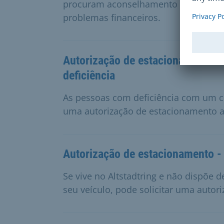
procuram aconselhamento no local, no
problemas financeiros.
Autorização de estacionamento a
deficiência
As pessoas com deficiência com um c
uma autorização de estacionamento a n
Autorização de estacionamento -
Se vive no Altstadtring e não dispõe 
seu veículo, pode solicitar uma autor