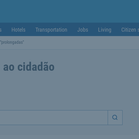
s
Hotels
Transportation
Jobs
Living
Citizen 
 "prolongadas"
 ao cidadão
Iniciar p