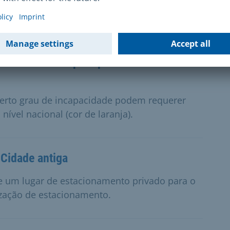
s seus agregados familiares, para esclarecer
 nível nacional para pessoas com
erto grau de incapacidade podem requerer
ível nacional (cor de laranja).
 Cidade antiga
de um lugar de estacionamento privado para o
ização de estacionamento.