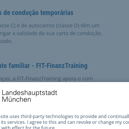
as de condução temporárias
sse C) e de autocarros (classe D) têm um
ongar a validade da sua carta de condução,
pado.
o familiar - FIT-FinanzTraining
anças, a FIT-FinanzTraining apoia-o com
situação financeira.
éstica para famílias endividadas
omia doméstica ajudam as pessoas que