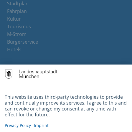
Stadtplan
Fahrplan
Kultur
Tourismus
M-Strom
Bürgerservice
Hotels
Contact
Barrierefreiheit
Leichte Sprache
Gebärdensprache
Datenschutz
Kontakt
Impressum