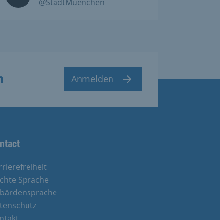
@StadtMuenchen
n
Anmelden
ntact
rrierefreiheit
ichte Sprache
bärdensprache
tenschutz
ntakt