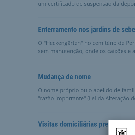
um certificado de suspensão da depo
Enterramento nos jardins de seb
O "Heckengärten" no cemitério de Perl
sem manutenção, onde os caixões e a
Mudança de nome
O nome próprio ou o apelido de famí
"razão importante" (Lei da Alteração d
Visitas domiciliárias preventivas