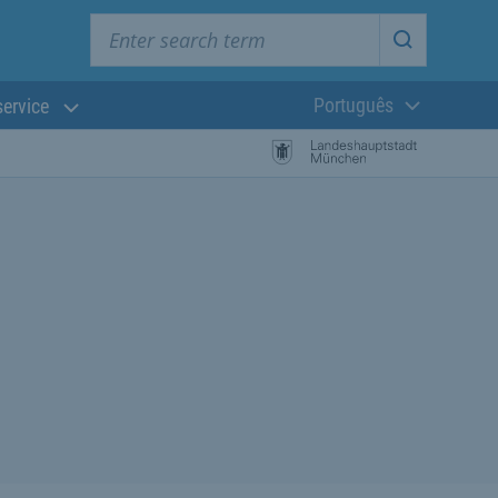
Enter search term
Start searc
Português
service
Língua atual:
esquisa