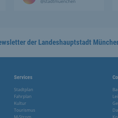
@stadtmuenchen
ewsletter der Landeshauptstadt Münche
Services
Co
Stadtplan
Ba
Fahrplan
Le
Kultur
Ge
Tourismus
Da
M-Strom
Ko