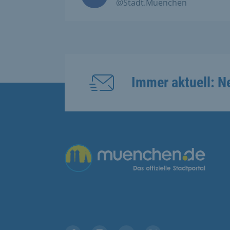
@Stadt.Muenchen
Immer aktuell: N
Übergreifende Links