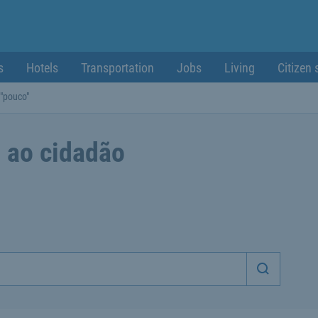
s
Hotels
Transportation
Jobs
Living
Citizen 
 "pouco"
 ao cidadão
Iniciar p