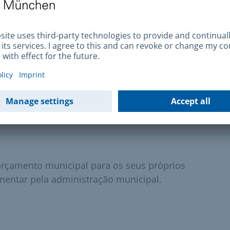
estinam-se a ajudar a reconhecer situações de
os numa fase precoce.
ucação cultural
na região de Munique que permitam uma
a, pode candidatar-se a este financiamento.
orçamento municipal para os seus próprios
mentar pela administração municipal.