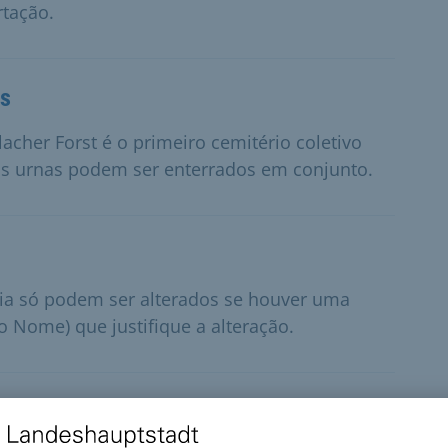
rtação.
es
acher Forst é o primeiro cemitério coletivo
s urnas podem ser enterrados em conjunto.
lia só podem ser alterados se houver uma
o Nome) que justifique a alteração.
 para pessoas idosas