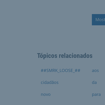
Most
Tópicos relacionados
##SMRK_LOOSE_##
aos
cidadãos
da
novo
para