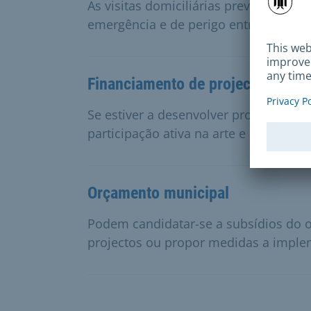
As visitas domiciliárias preventivas d
emergência e de perigo entre os idos
Financiamento de projectos de ed
Se estiver a desenvolver projectos 
participação ativa na arte e na cultur
Orçamento municipal
Podem candidatar-se a subsídios do 
projectos ou propor medidas a imple