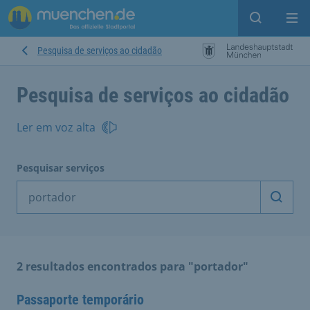
Open sear
Op
Pesquisa de serviços ao cidadão
Pesquisa de serviços ao cidadão
Ler em voz alta
Pesquisar serviços
Inicia
2 resultados encontrados para "portador"
Passaporte temporário