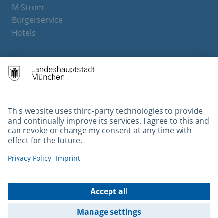
M-Strom
Bürgerservice
Hotels
Contact
Barrierefreiheit
Leichte Sprache
Gebärdensprache
Datenschutz
Kontakt
Impressum
© 2026 Portal München Betriebs GmbH & Co. KG - Ein Service der
Landeshauptstadt München und der Stadtwerke München GmbH