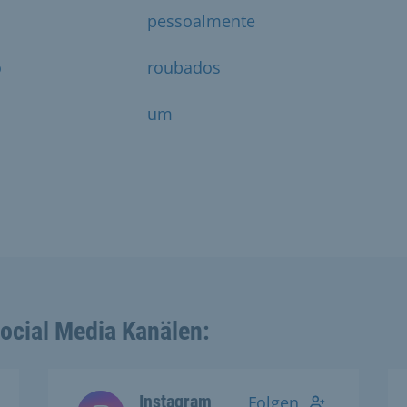
pessoalmente
o
roubados
um
Social Media Kanälen:
Instagram
Folgen