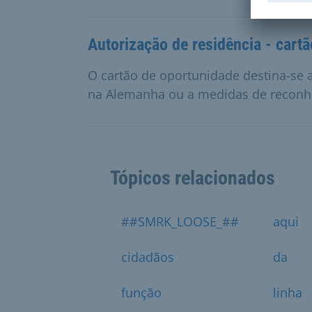
Autorização de residência - cart
O cartão de oportunidade destina-se 
na Alemanha ou a medidas de reconhe
Tópicos relacionados
##SMRK_LOOSE_##
aqui
cidadãos
da
função
linha