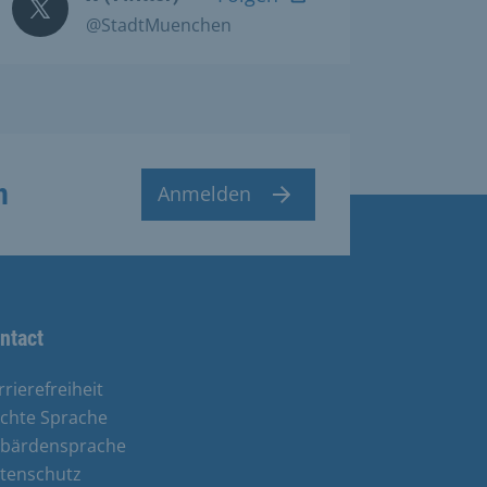
@StadtMuenchen
n
Anmelden
ntact
rrierefreiheit
ichte Sprache
bärdensprache
tenschutz