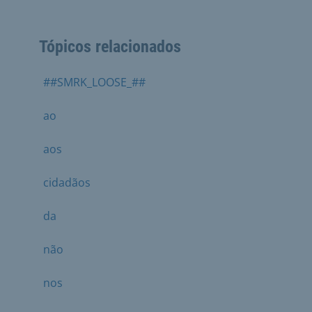
Tópicos relacionados
##SMRK_LOOSE_##
ao
aos
cidadãos
da
não
nos