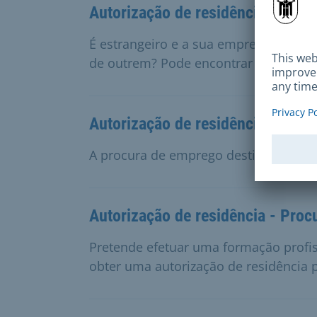
Autorização de residência - trab
É estrangeiro e a sua empresa envia-
de outrem? Pode encontrar as informa
Autorização de residência - Pro
A procura de emprego destina-se a p
Autorização de residência - Proc
Pretende efetuar uma formação profi
obter uma autorização de residência 