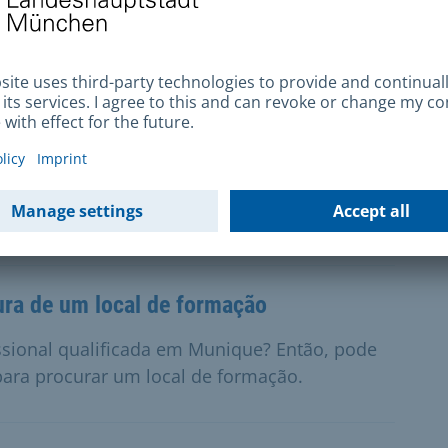
alhadores por conta de outrem
o para a Alemanha como trabalhador por conta
ções relevantes aqui.
cura de emprego
essoas que já se encontram na Alemanha.
ura de um local de formação
ssional qualificada em Munique? Então, pode
para procurar um local de formação.