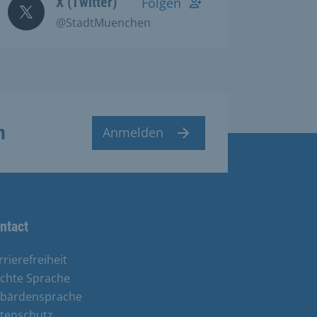
X (Twitter)
Folgen
@StadtMuenchen
n
Anmelden
ntact
rrierefreiheit
ichte Sprache
bärdensprache
tenschutz