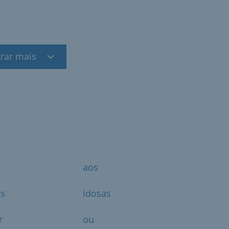
rar mais
aos
os
idosas
r
ou