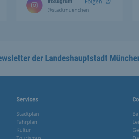
Instagram
Folgen
@stadtmuenchen
ewsletter der Landeshauptstadt Münche
Services
Co
Stadtplan
Ba
Fahrplan
Le
Kultur
Ge
Tourismus
Da