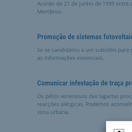
Acordo de 21 de junho de 1999 entre
Membros.
Promoção de sistemas fotovoltai
Se se candidatou a um subsídio para s
as informações essenciais.
Comunicar infestação de traça pr
Os pêlos venenosos das lagartas pro
reacções alérgicas. Podemos aconselh
zona urbana.