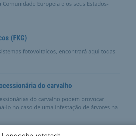
 a Comunidade Europeia e os seus Estados-
cos (FKG)
istemas fotovoltaicos, encontrará aqui todas
ocessionária do carvalho
cessionárias do carvalho podem provocar
á-lo no caso de uma infestação de árvores na