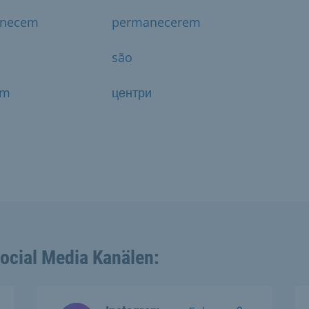
necem
permanecerem
são
ém
центри
Social Media Kanälen: