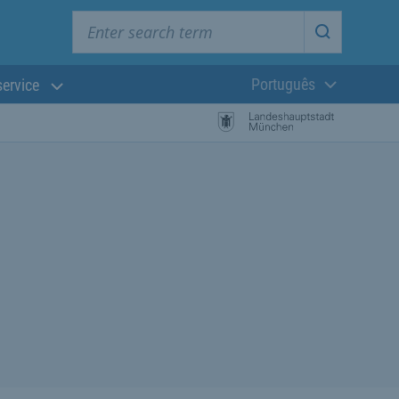
Enter search term
Start searc
Português
service
Língua atual:
esquisa