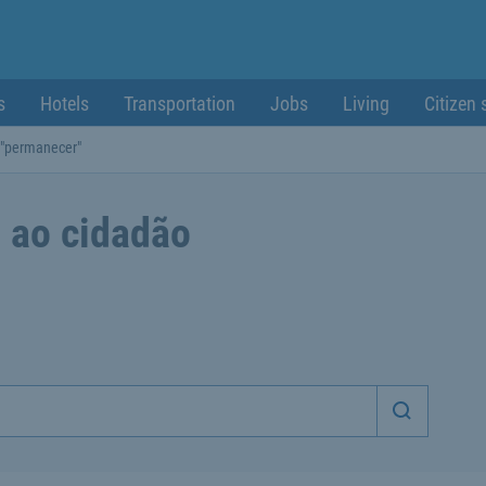
s
Hotels
Transportation
Jobs
Living
Citizen 
 "permanecer"
 ao cidadão
Iniciar p