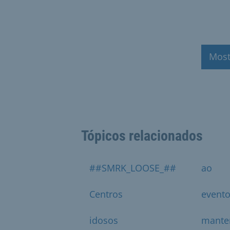
Most
Tópicos relacionados
##SMRK_LOOSE_##
ao
Centros
event
idosos
mante