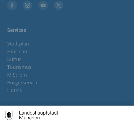
Facebook
Instagram
YouTube
X
Services
Stadtplan
Fahrplan
Kultur
Tourismus
M-Strom
Bürgerservice
Hotels
Contact
Barrierefreiheit
Leichte Sprache