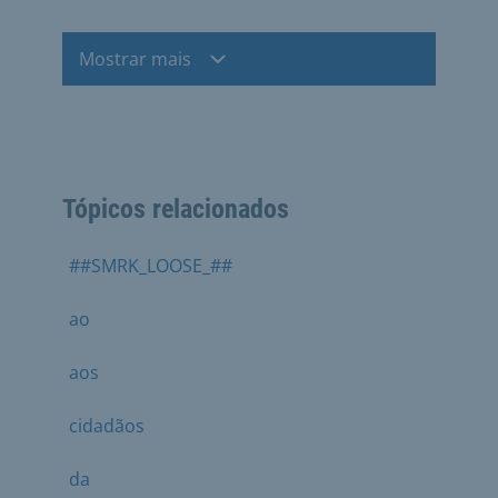
Mostrar mais
Tópicos relacionados
##SMRK_LOOSE_##
ao
aos
cidadãos
da