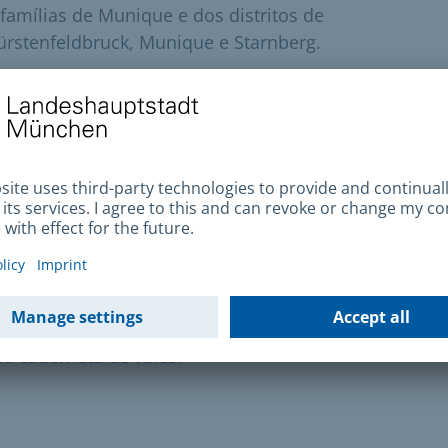
amílias de Munique e dos distritos de
Fürstenfeldbruck, Munique e Starnberg.
ternacional
ompetências como profissional da cultura
andidatar-se a esta bolsa.
lho voluntário por ano, a cidade de Munique
a caderneta de vales.