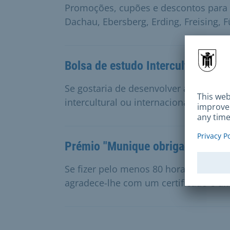
Promoções, cupões e descontos para f
Dachau, Ebersberg, Erding, Freising, 
Bolsa de estudo Intercultural / In
Se gostaria de desenvolver as suas c
intercultural ou internacional, pode c
Prémio "Munique obrigado!"
Se fizer pelo menos 80 horas de traba
agradece-lhe com um certificado e um