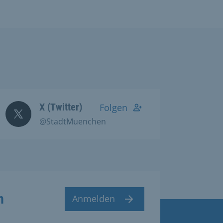
X (Twitter)
Folgen
@StadtMuenchen
n
Anmelden