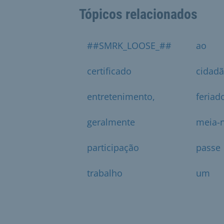
Tópicos relacionados
##SMRK_LOOSE_##
ao
certificado
cidad
entretenimento,
feriad
geralmente
meia-n
participação
passe
trabalho
um