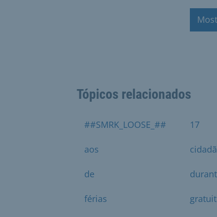
Most
Tópicos relacionados
##SMRK_LOOSE_##
17
aos
cidad
de
duran
férias
gratui