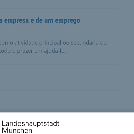
ma empresa e de um emprego
 como atividade principal ou secundária ou
todo o prazer em ajudá-lo.
ados ou que ponham em perigo o trânsito na
ui.