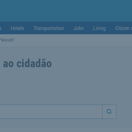
s
Hotels
Transportation
Jobs
Living
Citizen 
 "Munich"
 ao cidadão
Iniciar p