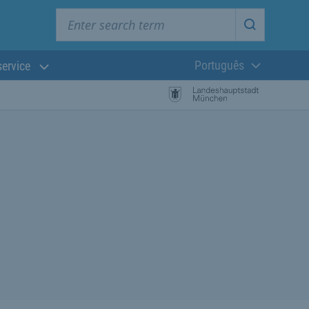
Enter search term
Start searc
Português
service
Língua atual:
esquisa