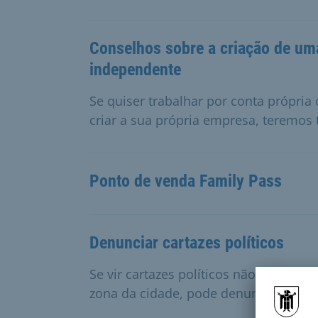
Conselhos sobre a criação de u
independente
Se quiser trabalhar por conta própria
criar a sua própria empresa, teremos 
Ponto de venda Family Pass
Denunciar cartazes políticos
Se vir cartazes políticos não autoriz
zona da cidade, pode denunciá-los aq