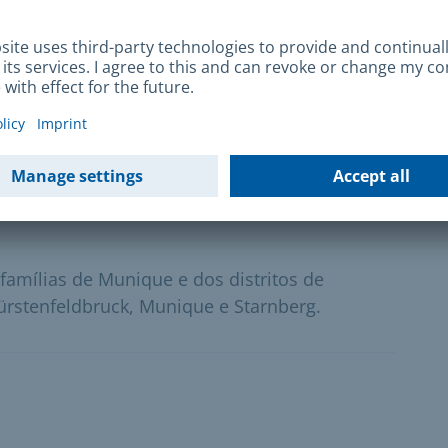
mpacto neutro no clima
 da empresa em Munique, o financiamento
cos ligeiros, pedelecs de carga, bicicletas de
amílias de Munique e dos distritos de
Fürstenfeldbruck, Munique e Starnberg.