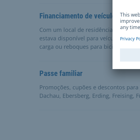
Financiamento de veículos com i
Com um local de residência ou sede
estava disponível para veículos eléctri
carga ou reboques para bicicletas.
Passe familiar
Promoções, cupões e descontos para f
Dachau, Ebersberg, Erding, Freising, 