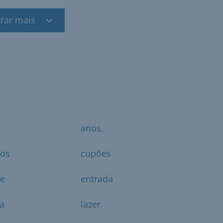
rar mais
anos,
ãos
cupões
te
entrada
ta
lazer