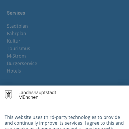
Services
Stadtplan
Fahrplan
Kultur
Tourismus
M-Strom
Bürgerservice
Hotels
Contact
Barrierefreiheit
Leichte Sprache
Gebärdensprache
Datenschutz