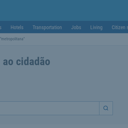
s
Hotels
Transportation
Jobs
Living
Citizen 
"metropolitana"
 ao cidadão
Iniciar p