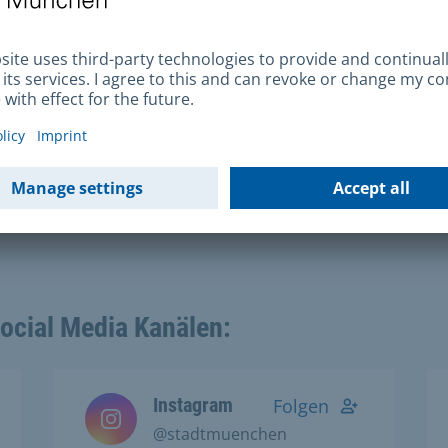
um
Social Media Kanälen:
Instagram
Folgen
@stadtmuenchen