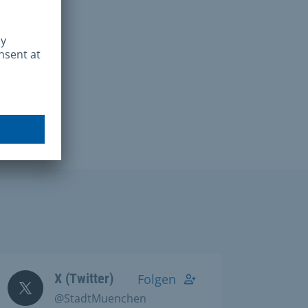
X (Twitter)
Folgen
@StadtMuenchen