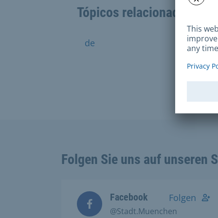
Tópicos relacionados
de
para
Folgen Sie uns auf unseren 
Facebook
Folgen
@Stadt.Muenchen