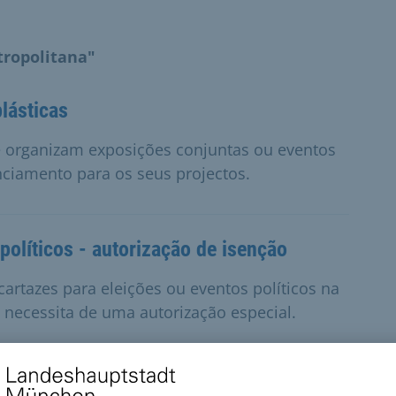
tropolitana"
lásticas
e organizam exposições conjuntas ou eventos
nciamento para os seus projectos.
políticos - autorização de isenção
artazes para eleições ou eventos políticos na
s necessita de uma autorização especial.