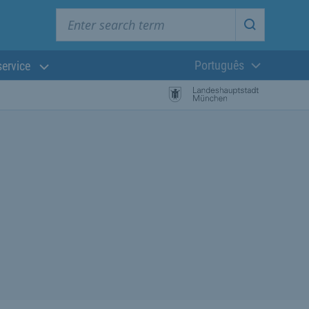
Enter search term
Start searc
Português
service
Língua atual:
esquisa