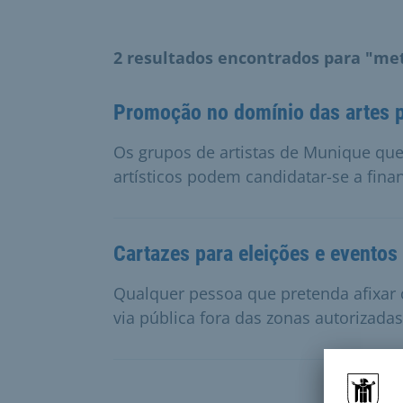
2 resultados encontrados para "me
Promoção no domínio das artes p
Os grupos de artistas de Munique qu
artísticos podem candidatar-se a fina
Cartazes para eleições e eventos 
Qualquer pessoa que pretenda afixar c
via pública fora das zonas autorizada