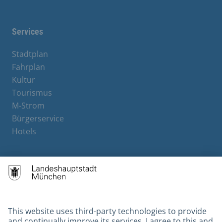
Facebook
Instagram
YouTube
X
Services
Stadtplan
Fahrplan
Kultur
Tourismus
M-Strom
Bürgerservice
Hotels
Contact
Barrierefreiheit
Leichte Sprache
Gebärdensprache